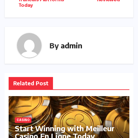
francais Platforms
Reviewed
navigation
Today
By
admin
Related Post
CASINO
Start Winning with Meilleur
Casino En Ligne Today