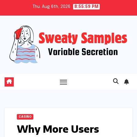
Skip
Thu. Aug 6th, 2026
8:55:59 PM
to
content
CASINO
Why More Users