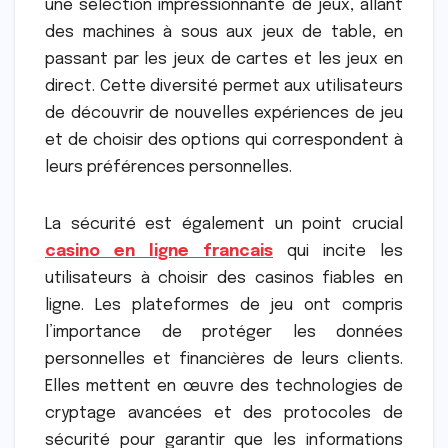
une sélection impressionnante de jeux, allant
des machines à sous aux jeux de table, en
passant par les jeux de cartes et les jeux en
direct. Cette diversité permet aux utilisateurs
de découvrir de nouvelles expériences de jeu
et de choisir des options qui correspondent à
leurs préférences personnelles.
La sécurité est également un point crucial
casino en ligne francais
qui incite les
utilisateurs à choisir des casinos fiables en
ligne. Les plateformes de jeu ont compris
l’importance de protéger les données
personnelles et financières de leurs clients.
Elles mettent en œuvre des technologies de
cryptage avancées et des protocoles de
sécurité pour garantir que les informations