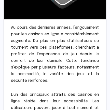
Au cours des dernières années, l’engouement
pour les casinos en ligne a considérablement
augmenté. De plus en plus d’utilisateurs se
tournent vers ces plateformes, cherchant à
profiter de l’expérience de jeu depuis le
confort de leur domicile. Cette tendance
s’explique par plusieurs facteurs, notamment
la commodité, la variété des jeux et la
sécurité renforcée.
L’un des principaux attraits des casinos en
ligne réside dans leur accessibilité. Les
utilisateurs peuvent jouer à tout moment et