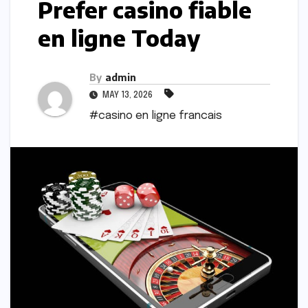
Prefer casino fiable
en ligne Today
By
admin
MAY 13, 2026
#casino en ligne francais