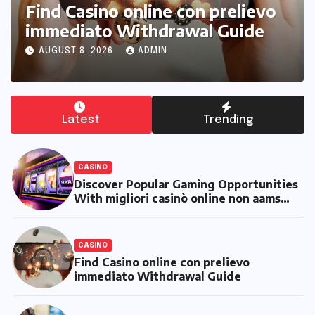
Essential Tips for meilleur
casino en ligne
AUGUST 7, 2026
ADMIN
Latest
Trending
CASINO
Discover Popular Gaming Opportunities
With migliori casinò online non aams
Platforms
CASINO
Find Casino online con prelievo
immediato Withdrawal Guide