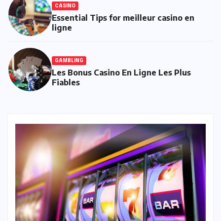
CASINO
Essential Tips for meilleur casino en
ligne
GAMBLING
Les Bonus Casino En Ligne Les Plus
Fiables