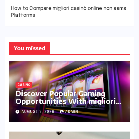
How to Compare migliori casinò online non aams
Platforms
You missed
CASINO
Discover Popular Gaming
Opportunities With migliori
casinò online non aams
AUGUST 8, 2026
ADMIN
Platforms