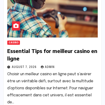
CASINO
Essential Tips for meilleur casino en
ligne
AUGUST 7, 2026
ADMIN
Choisir un meilleur casino en ligne peut s’avérer
être un véritable défi, surtout avec la multitude
d’options disponibles sur Internet. Pour naviguer
efficacement dans cet univers, il est essentiel
de…