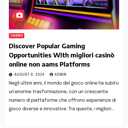
CASINO
Discover Popular Gaming
Opportunities With migliori casinò
online non aams Platforms
AUGUST 8, 2026
ADMIN
Negli ultimi anni, il mondo del gioco online ha subito
un’enorme trasformazione, con un crescente
numero di piattaforme che offrono esperienze di
gioco diverse e innovative. Tra queste, i migliori…