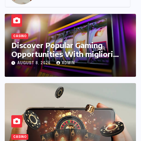
CASINO
Discover Popular Gaming
Opportunities With migliori
casinò online non aams
AUGUST 8, 2026
ADMIN
Platforms
CASINO