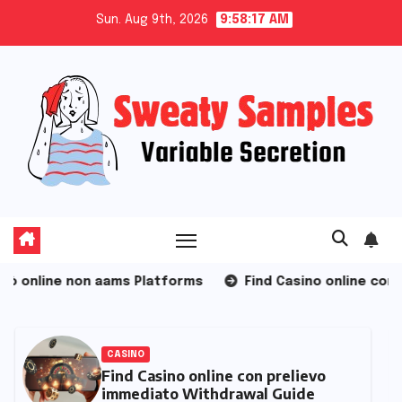
Skip
Sun. Aug 9th, 2026
9:58:19 AM
to
content
s Platforms
Find Casino online con prelievo immediat
CASINO
Essential Tips for meilleur casino
en ligne