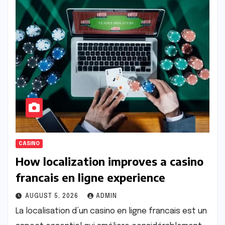
CASINO
How localization improves a casino
francais en ligne experience
AUGUST 5, 2026
ADMIN
La localisation d’un casino en ligne francais est un