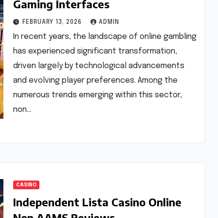
Gaming Interfaces
FEBRUARY 13, 2026
ADMIN
In recent years, the landscape of online gambling
has experienced significant transformation,
driven largely by technological advancements
and evolving player preferences. Among the
numerous trends emerging within this sector,
non…
CASINO
Independent Lista Casino Online
Non AAMS Reviews