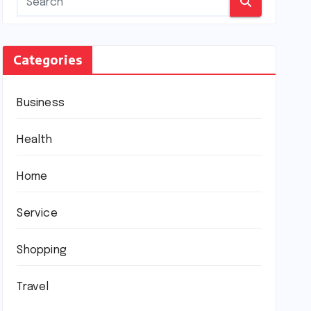
Categories
Business
Health
Home
Service
Shopping
Travel