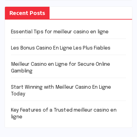
Recent Posts
Essential Tips for meilleur casino en ligne
Les Bonus Casino En Ligne Les Plus Fiables
Meilleur Casino en Ligne for Secure Online
Gambling
Start Winning with Meilleur Casino En Ligne
Today
Key Features of a Trusted meilleur casino en
ligne