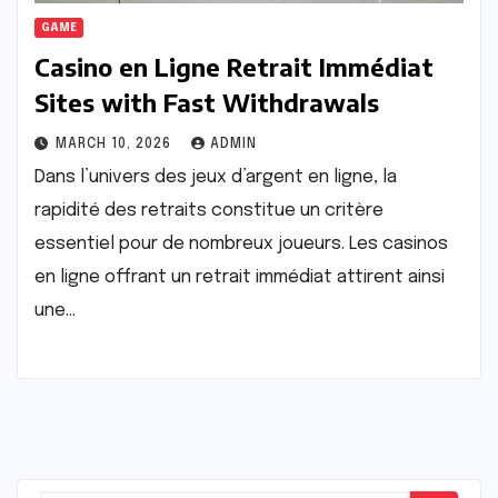
GAME
Casino en Ligne Retrait Immédiat
Sites with Fast Withdrawals
MARCH 10, 2026
ADMIN
Dans l’univers des jeux d’argent en ligne, la
rapidité des retraits constitue un critère
essentiel pour de nombreux joueurs. Les casinos
en ligne offrant un retrait immédiat attirent ainsi
une…