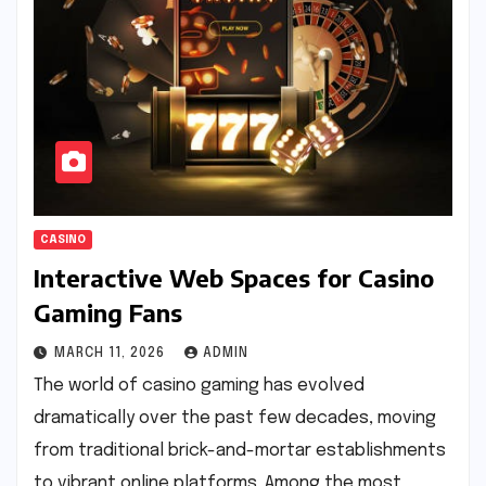
CASINO
Interactive Web Spaces for Casino
Gaming Fans
MARCH 11, 2026
ADMIN
The world of casino gaming has evolved
dramatically over the past few decades, moving
from traditional brick-and-mortar establishments
to vibrant online platforms. Among the most