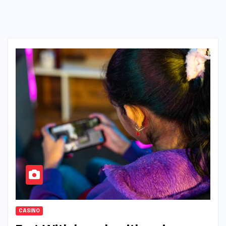
CASINO