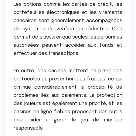
Les options comme les cartes de crédit, les
portefeuilles électroniques et les virements
bancaires sont généralement accompagnées
de systèmes de vérification d’identité. Cela
permet de s’assurer que seules les personnes
autorisées peuvent accéder aux fonds et
effectuer des transactions.
En outre, ces casinos mettent en place des
protocoles de prévention des fraudes, ce qui
diminue considérablement la probabilité de
problèmes liés aux paiements. La protection
des joueurs est également une priorité, et les
casinos en ligne fiables proposent des outils
pour aider à gérer le jeu de manière
responsable.