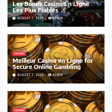
Les Bonus Casino En Ligne
Les Plus Fiables
AUGUST 7, 2026
ADMIN
CASINO
Meilleur Casino en Ligne for
Secure Online Gambling
AUGUST 7, 2026
ADMIN
CASINO