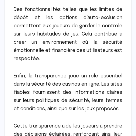
Des fonctionnalités telles que les limites de
dépôt et les options d’auto-exclusion
permettent aux joueurs de garder le contrôle
sur leurs habitudes de jeu. Cela contribue à
créer un environnement où la sécurité
émotionnelle et financière des utilisateurs est
respectée.
Enfin, la transparence joue un rôle essentiel
dans la sécurité des casinos en ligne. Les sites
fiables fournissent des informations claires
sur leurs politiques de sécurité, leurs termes
et conditions, ainsi que sur les jeux proposés.
Cette transparence aide les joueurs à prendre
des décisions éclairées, renforçant ainsi leur