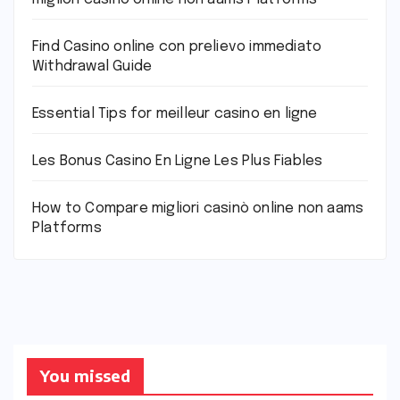
Find Casino online con prelievo immediato
Withdrawal Guide
Essential Tips for meilleur casino en ligne
Les Bonus Casino En Ligne Les Plus Fiables
How to Compare migliori casinò online non aams
Platforms
You missed