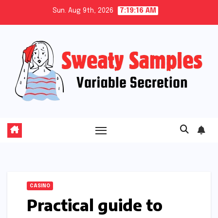
Skip
Sun. Aug 9th, 2026
7:19:17 AM
to
content
CASINO
Practical guide to