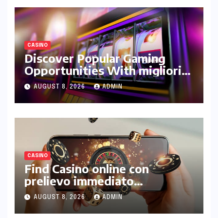
CASINO
Discover Popular Gaming
Opportunities With migliori
casinò online non aams
AUGUST 8, 2026
ADMIN
Platforms
CASINO
Find Casino online con
prelievo immediato
Withdrawal Guide
AUGUST 8, 2026
ADMIN