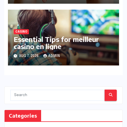
CASINO
Essential Tips for meilleur
casino en ligne
AUG 7, 2026
ADMIN
Categories