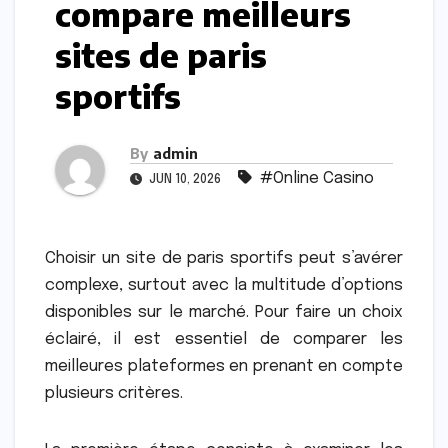
compare meilleurs
sites de paris
sportifs
By
admin
#Online Casino
JUN 10, 2026
Choisir un site de paris sportifs peut s’avérer
complexe, surtout avec la multitude d’options
disponibles sur le marché. Pour faire un choix
éclairé, il est essentiel de comparer les
meilleures plateformes en prenant en compte
plusieurs critères.