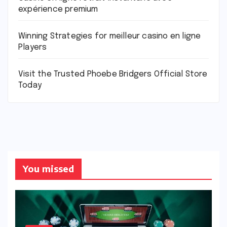
expérience premium
Winning Strategies for meilleur casino en ligne
Players
Visit the Trusted Phoebe Bridgers Official Store
Today
You missed