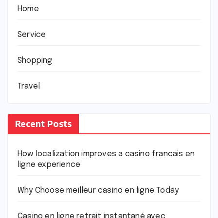
Home
Service
Shopping
Travel
Recent Posts
How localization improves a casino francais en
ligne experience
Why Choose meilleur casino en ligne Today
Casino en ligne retrait instantané avec