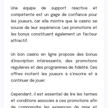
Une équipe de support réactive et
compétente est un gage de confiance pour
les joueurs, car elle montre que le casino se
soucie de leur expérience. Les promotions et
les bonus constituent également un facteur
attractif.
Un bon casino en ligne propose des bonus
d’inscription intéressants, des promotions
régulières et des programmes de fidélité. Ces
offres incitent les joueurs à s’inscrire et à
continuer de jouer.
Cependant, il est essentiel de lire les termes
et conditions associés à ces promotions afin
de comprendre les exigences de mise et