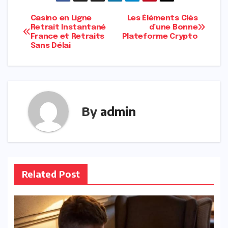
Post
Casino en Ligne
Les Éléments Clés
Retrait Instantané
d’une Bonne
France et Retraits
Plateforme Crypto
navigation
Sans Délai
By
admin
Related Post