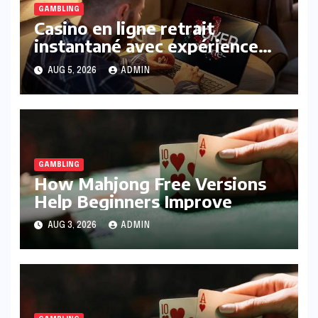
GAMBLING
Casino en ligne retrait
instantané avec expérience
premium
AUG 5, 2026
ADMIN
GAMBLING
How Mahjong Free Versions
Help Beginners Improve
AUG 3, 2026
ADMIN