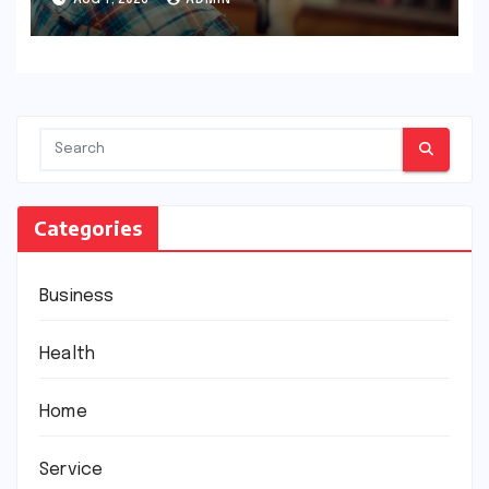
Categories
Business
Health
Home
Service