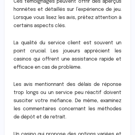
Ces témoignages peuvent offrir des aperçus
honnêtes et détaillés sur l’expérience de jeu.
Lorsque vous lisez les avis, prêtez attention à
certains aspects clés.
La qualité du service client est souvent un
point crucial. Les joueurs apprécient les
casinos qui offrent une assistance rapide et
efficace en cas de problème.
Les avis mentionnant des délais de réponse
trop longs ou un service peu réactif doivent
susciter votre méfiance. De même, examinez
les commentaires concernant les méthodes
de dépôt et de retrait.
Un casino qui propose des options variées et