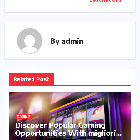
Destinations
By
admin
Related Post
CASINO
Discover Popular Gaming
Opportunities With migliori