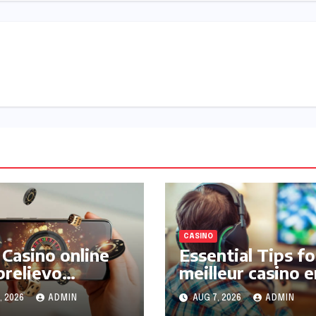
CASINO
 Casino online
Essential Tips fo
prelievo
meilleur casino e
ediato
ligne
, 2026
ADMIN
AUG 7, 2026
ADMIN
drawal Guide