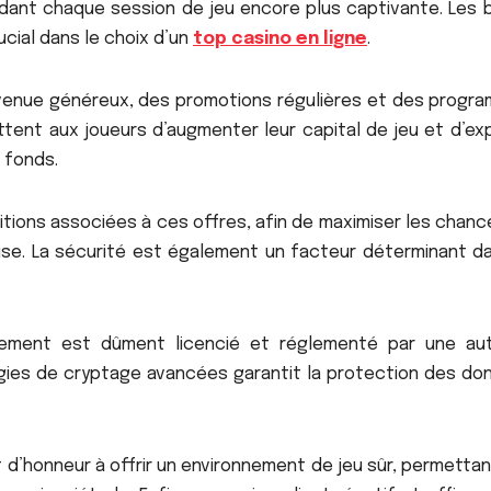
ndant chaque session de jeu encore plus captivante. Les 
cial dans le choix d’un
top casino en ligne
.
nvenue généreux, des promotions régulières et des progr
ttent aux joueurs d’augmenter leur capital de jeu et d’ex
 fonds.
ditions associées à ces offres, afin de maximiser les chan
se. La sécurité est également un facteur déterminant da
ssement est dûment licencié et réglementé par une aut
logies de cryptage avancées garantit la protection des do
t d’honneur à offrir un environnement de jeu sûr, permetta