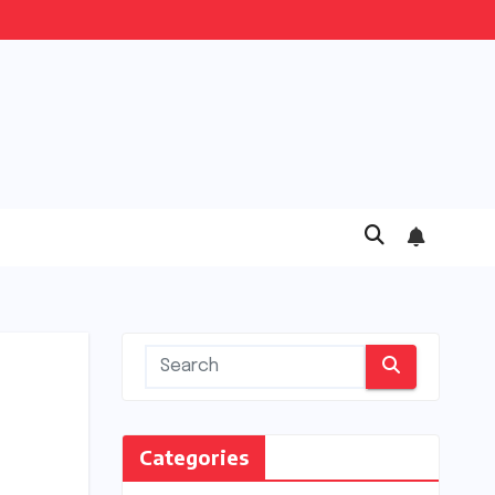
Categories