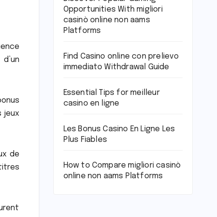
Opportunities With migliori
casinò online non aams
Platforms
ience
Find Casino online con prelievo
 d’un
immediato Withdrawal Guide
Essential Tips for meilleur
 bonus
casino en ligne
s jeux
Les Bonus Casino En Ligne Les
Plus Fiables
ux de
How to Compare migliori casinò
itres
online non aams Platforms
urent