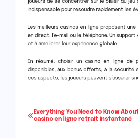
joueurs de se concentrer sur le plaisir du jeu 
indispensable pour résoudre rapidement les év
Les meilleurs casinos en ligne proposent une
en direct, l’e-mail ou le téléphone. Un support
et à améliorer leur expérience globale.
En résumé, choisir un casino en ligne de p
disponibles, aux bonus offerts, à la sécurité 
ces aspects, les joueurs peuvent s’assurer une
Post
Everything You Need to Know Abou
casino en ligne retrait instantané
navigation