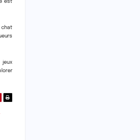
ce est
 chat
oueurs
 jeux
plorer