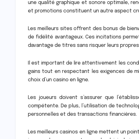
une qualité graphique et sonore optimale, re
et promotions constituent un autre aspect cru
Les meilleurs sites offrent des bonus de bie
de fidélité avantageux. Ces incitations perme
davantage de titres sans risquer leurs propres
Il est important de lire attentivement les con
gains tout en respectant les exigences de mi
choix d’un casino en ligne.
Les joueurs doivent s’assurer que l’établi
compétente. De plus, l’utilisation de techno
personnelles et des transactions financières.
Les meilleurs casinos en ligne mettent un poin