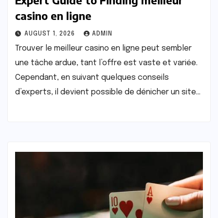
casino en ligne
AUGUST 1, 2026
ADMIN
Trouver le meilleur casino en ligne peut sembler
une tâche ardue, tant l’offre est vaste et variée.
Cependant, en suivant quelques conseils
d’experts, il devient possible de dénicher un site…