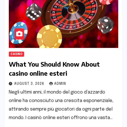
CASINO
What You Should Know About
casino online esteri
AUGUST 3, 2026
ADMIN
Negli ultimi anni, il mondo del gioco d’azzardo
online ha conosciuto una crescita esponenziale,
attirando sempre più giocatori da ogni parte del
mondo. I casinò online esteri offrono una vasta…