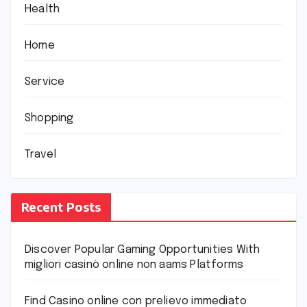
Health
Home
Service
Shopping
Travel
Recent Posts
Discover Popular Gaming Opportunities With
migliori casinò online non aams Platforms
Find Casino online con prelievo immediato