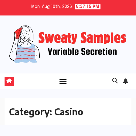
Skip
Mon. Aug 10th, 2026
8:37:16 PM
to
content
Category:
Casino