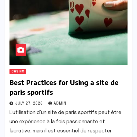
CASINO
Best Practices for Using a site de
paris sportifs
JULY 27, 2026
ADMIN
L’utilisation d’un site de paris sportifs peut être
une expérience à la fois passionnante et
lucrative, mais il est essentiel de respecter