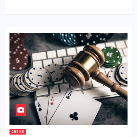
CASINO