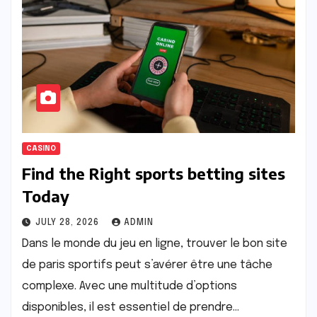
CASINO
Find the Right sports betting sites
Today
JULY 28, 2026
ADMIN
Dans le monde du jeu en ligne, trouver le bon site
de paris sportifs peut s’avérer être une tâche
complexe. Avec une multitude d’options
disponibles, il est essentiel de prendre…