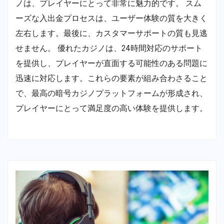
ノは、プレイヤーにとって非常に魅力的です。 スム
ーズな入出金プロセスは、ユーザー体験の質を大きく
左右します。最後に、カスタマーサポートの質も見逃
せません。 優れたカジノは、24時間対応のサポート
を提供し、プレイヤーが直面する可能性のある問題に
迅速に対応します。これらの要素が組み合わさること
で、最高の暗号カジノプラットフォームが形成され、
プレイヤーにとって満足度の高い体験を提供します。