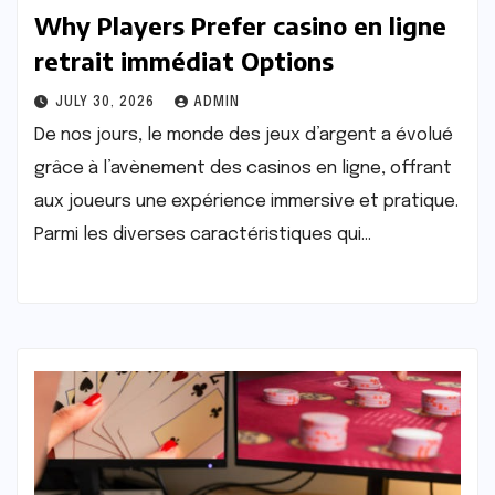
Why Players Prefer casino en ligne
retrait immédiat Options
JULY 30, 2026
ADMIN
De nos jours, le monde des jeux d’argent a évolué
grâce à l’avènement des casinos en ligne, offrant
aux joueurs une expérience immersive et pratique.
Parmi les diverses caractéristiques qui…