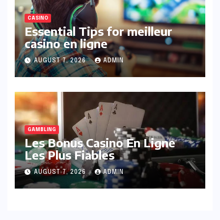
CASINO
Essential Tips for meilleur
casino en ligne
AUGUST 7, 2026
ADMIN
GAMBLING
Les Bonus Casino En Ligne
Les Plus Fiables
AUGUST 7, 2026
ADMIN