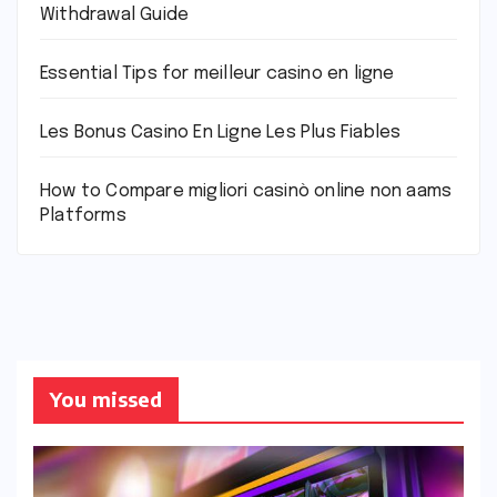
Withdrawal Guide
Essential Tips for meilleur casino en ligne
Les Bonus Casino En Ligne Les Plus Fiables
How to Compare migliori casinò online non aams
Platforms
You missed