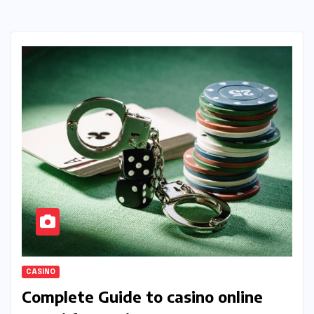
CASINO
Complete Guide to casino online