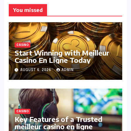
You missed
CASINO
Start Winning with Meilleur
Casino En Ligne Today
AUGUST 6, 2026
ADMIN
CASINO
Key Features of a Trusted
meilleur casino en ligne