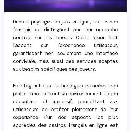
Dans le paysage des jeux en ligne, les casinos
français se distinguent par leur approche
centrée sur les joueurs. Cette vision met
l’accent sur l’expérience utilisateur,
garantissant non seulement une interface
conviviale, mais aussi des services adaptés
aux besoins spécifiques des joueurs.
En intégrant des technologies avancées, ces
plateformes offrent un environnement de jeu
sécuritaire et immersif, permettant aux
utilisateurs de profiter pleinement de leur
expérience. L’un des aspects les plus
appréciés des casinos français en ligne est