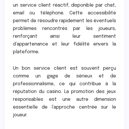
un service client réactif, disponible par chat,
email ou téléphone. Cette accessibilité
permet de résoudre rapidement les éventuels
problèmes rencontrés par les joueurs,
renforçant ainsi leur sentiment
d’appartenance et leur fidélité envers la
plateforme.
Un bon service client est souvent perçu
comme un gage de sérieux et de
professionnalisme, ce qui contribue à la
réputation du casino. La promotion des jeux
responsables est une autre dimension
essentielle de l’approche centrée sur le
joueur.