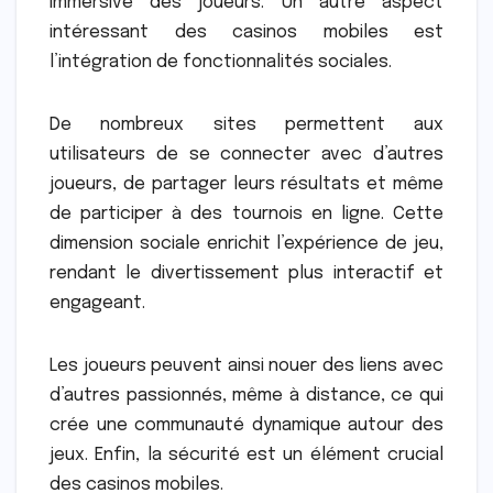
immersive des joueurs. Un autre aspect
intéressant des casinos mobiles est
l’intégration de fonctionnalités sociales.
De nombreux sites permettent aux
utilisateurs de se connecter avec d’autres
joueurs, de partager leurs résultats et même
de participer à des tournois en ligne. Cette
dimension sociale enrichit l’expérience de jeu,
rendant le divertissement plus interactif et
engageant.
Les joueurs peuvent ainsi nouer des liens avec
d’autres passionnés, même à distance, ce qui
crée une communauté dynamique autour des
jeux. Enfin, la sécurité est un élément crucial
des casinos mobiles.