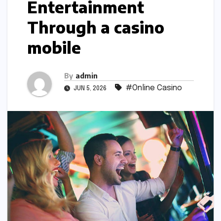
Entertainment
Through a casino
mobile
By
admin
#Online Casino
JUN 5, 2026