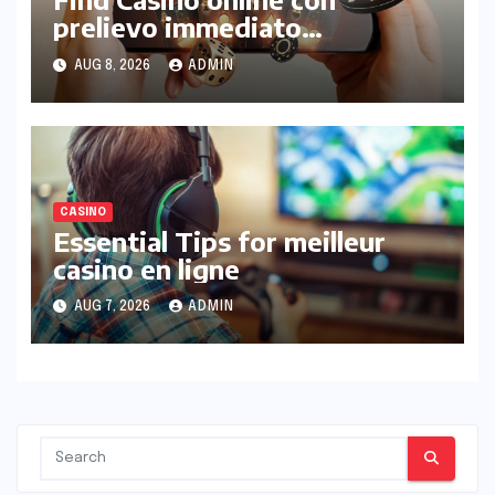
prelievo immediato
Withdrawal Guide
AUG 8, 2026
ADMIN
CASINO
Essential Tips for meilleur
casino en ligne
AUG 7, 2026
ADMIN