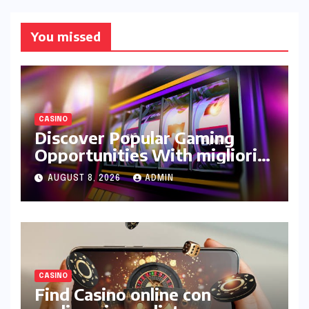
You missed
CASINO
Discover Popular Gaming
Opportunities With migliori
casinò online non aams
AUGUST 8, 2026
ADMIN
Platforms
CASINO
Find Casino online con