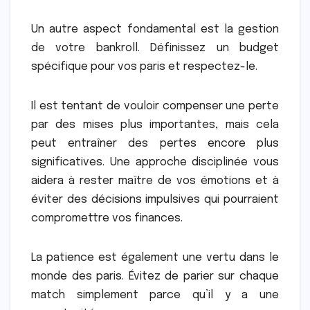
Un autre aspect fondamental est la gestion
de votre bankroll. Définissez un budget
spécifique pour vos paris et respectez-le.
Il est tentant de vouloir compenser une perte
par des mises plus importantes, mais cela
peut entraîner des pertes encore plus
significatives. Une approche disciplinée vous
aidera à rester maître de vos émotions et à
éviter des décisions impulsives qui pourraient
compromettre vos finances.
La patience est également une vertu dans le
monde des paris. Évitez de parier sur chaque
match simplement parce qu’il y a une