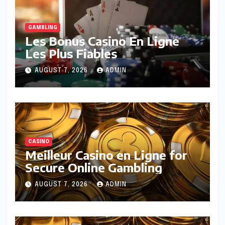
GAMBLING
Les Bonus Casino En Ligne
Les Plus Fiables
AUGUST 7, 2026
ADMIN
CASINO
Meilleur Casino en Ligne for
Secure Online Gambling
AUGUST 7, 2026
ADMIN