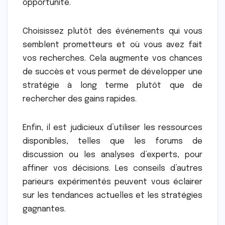
opportunité.
Choisissez plutôt des événements qui vous
semblent prometteurs et où vous avez fait
vos recherches. Cela augmente vos chances
de succès et vous permet de développer une
stratégie à long terme plutôt que de
rechercher des gains rapides.
Enfin, il est judicieux d’utiliser les ressources
disponibles, telles que les forums de
discussion ou les analyses d’experts, pour
affiner vos décisions. Les conseils d’autres
parieurs expérimentés peuvent vous éclairer
sur les tendances actuelles et les stratégies
gagnantes.