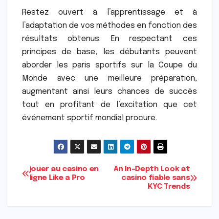
Restez ouvert à l’apprentissage et à
l’adaptation de vos méthodes en fonction des
résultats obtenus. En respectant ces
principes de base, les débutants peuvent
aborder les paris sportifs sur la Coupe du
Monde avec une meilleure préparation,
augmentant ainsi leurs chances de succès
tout en profitant de l’excitation que cet
événement sportif mondial procure.
Post
jouer au casino en
An In-Depth Look at
ligne Like a Pro
casino fiable sans
KYC Trends
navigation