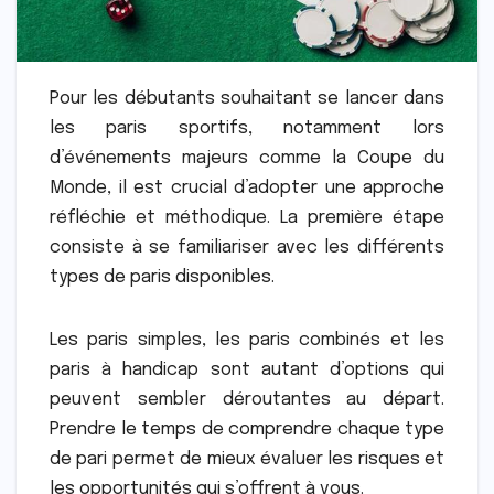
Pour les débutants souhaitant se lancer dans
les paris sportifs, notamment lors
d’événements majeurs comme la Coupe du
Monde, il est crucial d’adopter une approche
réfléchie et méthodique. La première étape
consiste à se familiariser avec les différents
types de paris disponibles.
Les paris simples, les paris combinés et les
paris à handicap sont autant d’options qui
peuvent sembler déroutantes au départ.
Prendre le temps de comprendre chaque type
de pari permet de mieux évaluer les risques et
les opportunités qui s’offrent à vous.