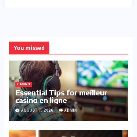
You missed
CASINO
Essential Tips for meilleur
casino en ligne
AUGUST 7, 2026
ADMIN