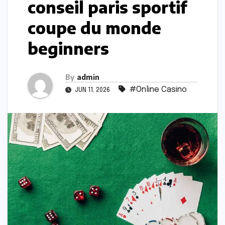
conseil paris sportif
coupe du monde
beginners
By
admin
#Online Casino
JUN 11, 2026